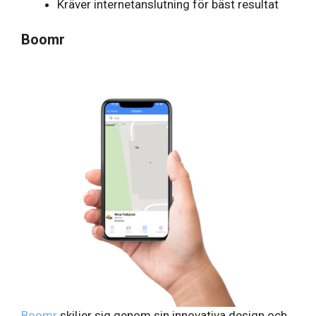
Kräver internetanslutning för bäst resultat
Boomr
Boomr
skiljer sig genom sin innovativa design och