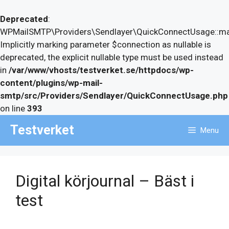
Deprecated
:
WPMailSMTP\Providers\Sendlayer\QuickConnectUsage::may
Implicitly marking parameter $connection as nullable is
deprecated, the explicit nullable type must be used instead
in
/var/www/vhosts/testverket.se/httpdocs/wp-
content/plugins/wp-mail-
smtp/src/Providers/Sendlayer/QuickConnectUsage.php
on line
393
Skip
Testverket
Menu
to
content
Digital körjournal – Bäst i
test