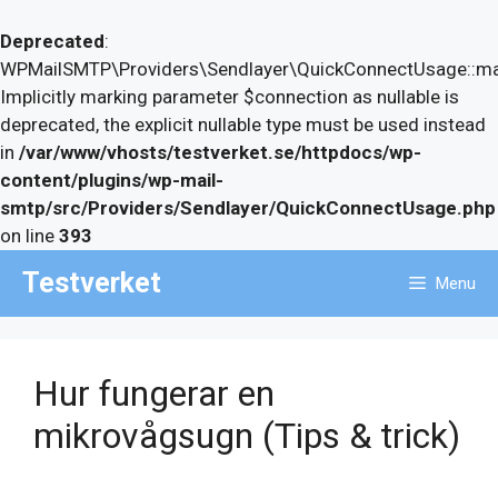
Deprecated
:
WPMailSMTP\Providers\Sendlayer\QuickConnectUsage::may
Implicitly marking parameter $connection as nullable is
deprecated, the explicit nullable type must be used instead
in
/var/www/vhosts/testverket.se/httpdocs/wp-
content/plugins/wp-mail-
smtp/src/Providers/Sendlayer/QuickConnectUsage.php
on line
393
Skip
Testverket
Menu
to
content
Hur fungerar en
mikrovågsugn (Tips & trick)