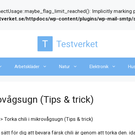
Usage::maybe_flag_limit_reached(): Implicitly marking par
tverket.se/httpdocs/wp-content/plugins/wp-mail-smtp
Arbetskläder
Natur
Elektronik
Hu
rovågsugn (Tips & trick)
>
Torka chili i mikrovågsugn (Tips & trick)
sätt för dig att bevara färsk chili är genom att torka den. ida