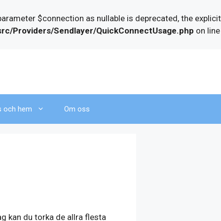
ameter $connection as nullable is deprecated, the explicit
/src/Providers/Sendlayer/QuickConnectUsage.php
on line
s och hem
Om oss
g kan du torka de allra flesta