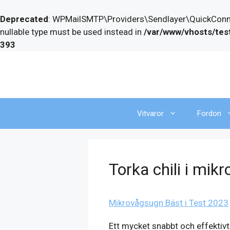
Deprecated
: WPMailSMTP\Providers\Sendlayer\QuickConnect
nullable type must be used instead in
/var/www/vhosts/tes
393
Skip
to
content
Vitvaror
Fordon
Torka chili i mik
Mikrovågsugn Bäst i Test 2023
Ett mycket snabbt och effektivt 