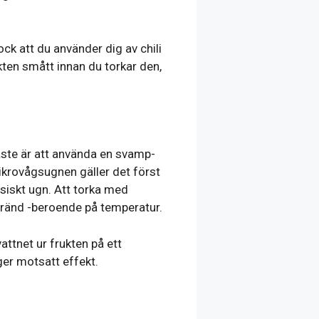
ck att du använder dig av chili
ukten smått innan du torkar den,
gaste är att använda en svamp-
 mikrovågsugnen gäller det först
siskt ugn. Att torka med
er bränd -beroende på temperatur.
attnet ur frukten på ett
 ger motsatt effekt.