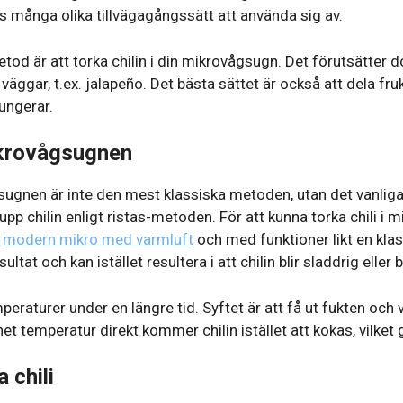
s många olika tillvägagångssätt att använda sig av.
d är att torka chilin i din mikrovågsugn. Det förutsätter do
 väggar, t.ex. jalapeño. Det bästa sättet är också att dela fr
fungerar.
mikrovågsugnen
ågsugnen är inte den mest klassiska metoden, utan det vanli
 upp chilin enligt ristas-metoden. För att kunna torka chili i
n
modern mikro med varmluft
och med funktioner likt en klas
ultat och kan istället resultera i att chilin blir sladdrig ell
peraturer under en längre tid. Syftet är att få ut fukten och v
het temperatur direkt kommer chilin istället att kokas, vilket
 chili