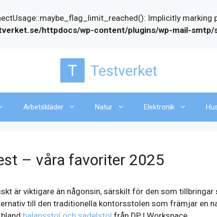
Usage::maybe_flag_limit_reached(): Implicitly marking par
tverket.se/httpdocs/wp-content/plugins/wp-mail-smtp
Arbetskläder
Natur
Elektronik
Hu
test – våra favoriter 2025
t är viktigare än någonsin, särskilt för den som tillbringar 
ternativ till den traditionella kontorsstolen som främjar en nat
 bland
balansstol och sadelstol
från DPJ Workspace.