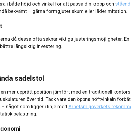
era i både höjd och vinkel för att passa din kropp och
ståend
ändå bekvämt – gärna formgjutet skum eller läderimitation.
t
llerna då dessa ofta saknar viktiga justeringsmöjligheter. En
bättre långsiktig investering.
ända sadelstol
ll en mer upprätt position jämfört med en traditionell kontor
skulaturen över tid. Tack vare den öppna höftvinkeln förbät
g – något som ligger i linje med
Arbetsmiljöverkets rekomm
tatisk belastning.
ergonomi