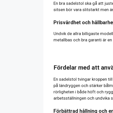
En bra sadelstol ska gå att just
sitsen bör vara slitstarkt men 
Prisvärdhet och hållbarhe
Undvik de allra billigaste mode
metallbas och bra garanti är en 
Fördelar med att anv
En sadelstol tvingar kroppen ti
på ländryggen och stärker bålmu
rörligheten i både höft och ryg
arbetsställningen och undvika s
Förbättrad hållning och 