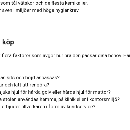
som tål vätskor och de flesta kemikalier.
r även i miljöer med höga hygienkrav.
d köp
et flera faktorer som avgör hur bra den passar dina behov. Hä
Kan sits och höjd anpassas?
ar och lätt att rengöra?
juka hjul för hårda golv eller hårda hjul för mattor?
stolen användas hemma, på klinik eller i kontorsmiljö?
 erbjuder tillverkaren i form av kundservice?
l