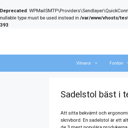
Deprecated
: WPMailSMTP\Providers\Sendlayer\QuickConnect
nullable type must be used instead in
/var/www/vhosts/tes
393
Skip
to
content
Vitvaror
Fordon
Sadelstol bäst i 
Att sitta bekvämt och ergonomisk
skrivbord. En sadelstol är ett al
de 3 mest populära produkerna