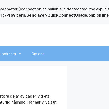
ameter $connection as nullable is deprecated, the explicit
/src/Providers/Sendlayer/QuickConnectUsage.php
on line
s och hem
Om oss
stora delar av dagen vid ett
urlig hållning. Här har vi valt ut