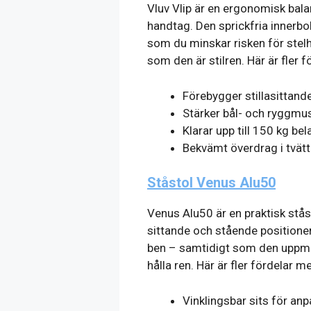
Vluv Vlip är en ergonomisk bal
handtag. Den sprickfria innerbol
som du minskar risken för stelh
som den är stilren. Här är fler f
Förebygger stillasittande
Stärker bål- och ryggmu
Klarar upp till 150 kg be
Bekvämt överdrag i tvät
Ståstol Venus Alu50
Venus Alu50 är en praktisk stå
sittande och stående positioner.
ben – samtidigt som den uppmunt
hålla ren. Här är fler fördelar 
Vinklingsbar sits för an