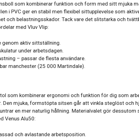
ansboll som kombinerar funktion och form med sitt mjuka m
len i PVC ger en stabil men flexibel sittupplevelse som aktiv
et och belastningsskador. Tack vare det slitstarka och tvättb
ördelar med Vluv Vlip:
 genom aktiv sittställning.
skulatur under arbetsdagen.
lastning – passar de flesta användare.
tbar manchester (25 000 Martindale).
stol som kombinerar ergonomi och funktion för dig som arbet
 Den mjuka, formstöpta sitsen går att vinkla steglöst och hjä
rar en mer naturlig hållning. Materialvalet gör dessutom st
med Venus Alu50:
passad och avlastande arbetsposition.