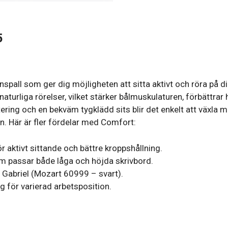
5
pall som ger dig möjligheten att sitta aktivt och röra på d
 naturliga rörelser, vilket stärker bålmuskulaturen, förbättrar
ering och en bekväm tygklädd sits blir det enkelt att växla 
n. Här är fler fördelar med Comfort:
ör aktivt sittande och bättre kroppshållning.
om passar både låga och höjda skrivbord.
ån Gabriel (Mozart 60999 – svart).
g för varierad arbetsposition.